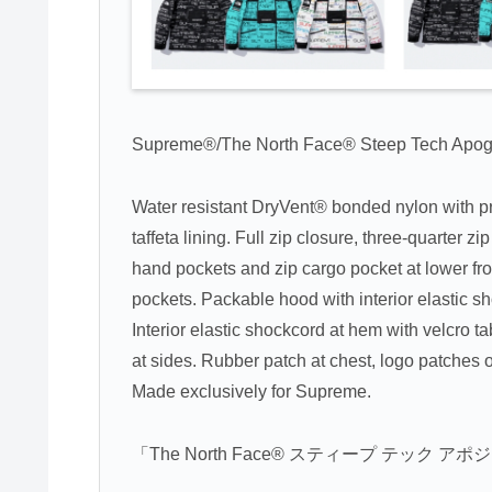
Supreme®/The North Face® Steep Tech Apog
Water resistant DryVent® bonded nylon with pr
taffeta lining. Full zip closure, three-quarter z
hand pockets and zip cargo pocket at lower fron
pockets. Packable hood with interior elastic s
Interior elastic shockcord at hem with velcro ta
at sides. Rubber patch at chest, logo patches
Made exclusively for Supreme.
「The North Face® スティープ テック ア