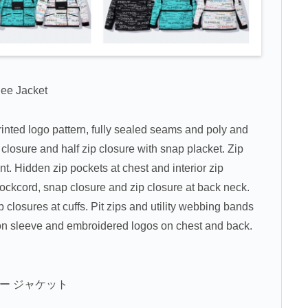
ee Jacket
inted logo pattern, fully sealed seams and poly and
ip closure and half zip closure with snap placket. Zip
t. Hidden zip pockets at chest and interior zip
hockcord, snap closure and zip closure at back neck.
b closures at cuffs. Pit zips and utility webbing bands
 on sleeve and embroidered logos on chest and back.
ポジー ジャケット