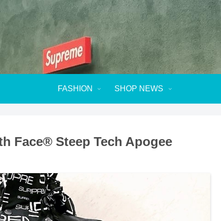
FASHION
SHOP NEWS
th Face® Steep Tech Apogee